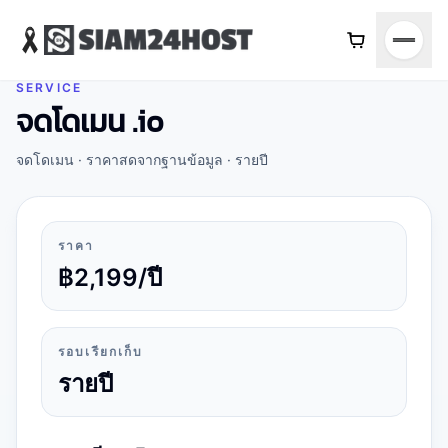
SERVICE
จดโดเมน
จดโดเมน .io
จดโดเมน .io
จดโดเมน
· ราคาสดจากฐานข้อมูล ·
รายปี
จดทะเบียนโดเมน .io 1 ปี นิยมในกลุ่ม Startup และ Tech
ราคา
฿2,199/ปี
รอบเรียกเก็บ
รายปี