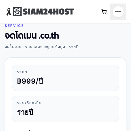
SERVICE
จดโดเมน
จดโดเมน .co.th
จดโดเมน .co.th
จดโดเมน
· ราคาสดจากฐานข้อมูล ·
รายปี
จดทะเบียนโดเมน .co.th 1 ปี สำหรับธุรกิจไทย
ราคา
฿999/ปี
รอบเรียกเก็บ
รายปี